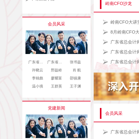
岭南CFO沙龙
会员风采
8月岭南CFO
广东省…
广东省…
张书益
许晓云
邢益岭
肖 航
李锦彪
廖耀富
邵镇康
温小填
王群英
王子渊
党建新闻
会员风采
广东省总会计